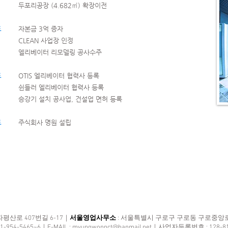
두포리공장 (4.682㎡) 확장이전
도
자본금 3억 증자
CLEAN 사업장 인정
엘리베이터 리모델링 공사수주
도
OTIS 엘리베이터 협력사 등록
쉰들러 엘리베이터 협력사 등록
승강기 설치 공사업, 건설업 면허 등록
도
​주식회사 명원 설립
평산로 407번길 6-17｜
서울영업사무소
: 서울특별시 구로구 구로동 구로중앙로 
31-954-5465~6｜E-MAIL :
myungwonnct@hanmail.net
｜사업자등록번호 : 128-8