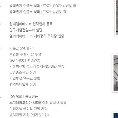
도
​충격방지 인증서 획득 (STS계, PO계-방범창 無)
​충격방지 인증서 획득 (STS계-방범창 有)
도
현대엘리베이터 협력업체 등록
연구개발전담부터 설립
​엘리베이터 도어 개폐장치 특허증 인증
도
자본금 5억 증자
백만불 수출의 탑 수상
ISO 14001 환경인증
기술혁신형 중소기업 (INNO-BIZ) 인증
유망중소기업 선정
기업부설 연구소 설립
병역특례업체 선정
도
ISO 9001 품질인증
후지테크코리아 엘리베이터 협력사 등록
기업은행 훼미리 기업 지정
벤처기업 지정 (신기술기업)