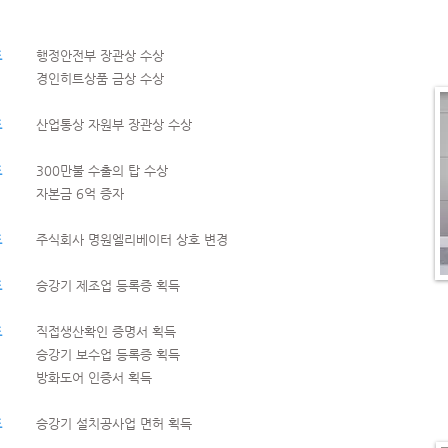
도
행정안전부 장관상 수상
경인히트상품 금상 수상
도
​산업통상 자원부 장관상 수상
도
300만불 수출의 탑 수상
자본금 6억 증자
도
주식회사 명원엘리베이터 상호 변경
도
승강기 제조업 등록증 획득
도
직접생산확인 증명서 획득
승강기 보수업 등록증 획득
방화도어 인증서 획득
도
승강기 설치공사업 면허 획득