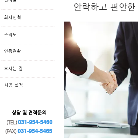
안락하고 편안한
회사연혁
조직도
인증현황
오시는 길
​시공 실적
​상담 및 견적문의
031-954-5460
(TEL)
031-954-5465
(FAX)